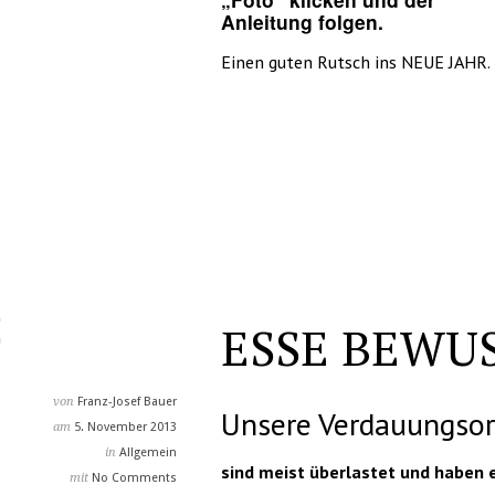
Anleitung folgen.
Einen guten Rutsch ins NEUE JAHR.
ESSE BEWU
von
Franz-Josef Bauer
Unsere Verdauungso
am
5. November 2013
in
Allgemein
sind meist überlastet und haben 
mit
No Comments