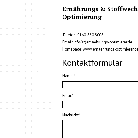
Ernährungs & Stoffwech
Optimierung
Telefon: 0160-880 8008
Email:
info(at)ernaehrungs-optimierer.de
Homepage:
www.ernaehrungs-optimierer.d
Kontaktformular
Name
*
Email
*
Nachricht
*