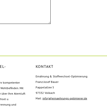
EL-
KONTAKT
Ernährung & Stoffwechsel-Optimierung
Franz-Josef Bauer
Ihr kompetenter
Pappelallee 5
Wohlbefinden. Mit
97332 Volkach
 über Ihre Atemluft
Mail:
info(at)ernaehrungs-optimierer.de
hsel u.
rbrennung und