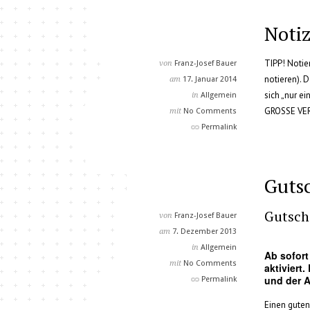
Noti
TIPP! Notie
von
Franz-Josef Bauer
notieren). 
am
17. Januar 2014
sich „nur e
in
Allgemein
GROSSE VER
mit
No Comments
Permalink
Guts
Gutsch
von
Franz-Josef Bauer
am
7. Dezember 2013
in
Allgemein
Ab sofort
mit
No Comments
aktiviert.
und der A
Permalink
Einen guten