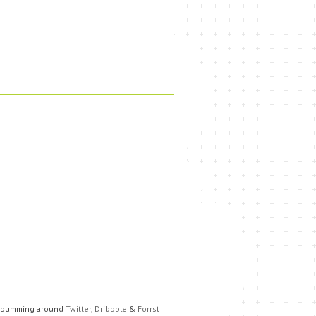
e bumming around
Twitter
,
Dribbble
&
Forrst