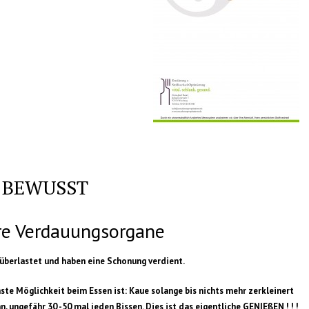
 BEWUSST
re Verdauungsorgane
 überlastet und haben eine Schonung verdient.
ste Möglichkeit beim Essen ist: Kaue solange bis nichts mehr zerkleinert
, ungefähr 30 -50 mal jeden Bissen. Dies ist das eigentliche GENIEßEN ! ! !