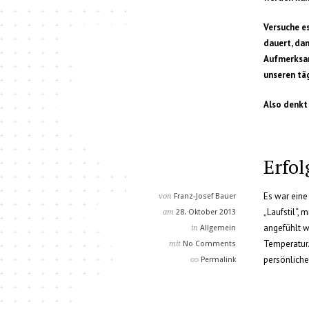
Versuche es
dauert, dan
Aufmerksam
unseren tä
Also denk
Erfo
Es war eine
von
Franz-Josef Bauer
„Laufstil“,
am
28. Oktober 2013
angefühlt w
in
Allgemein
Temperatur.
mit
No Comments
persönliche
Permalink