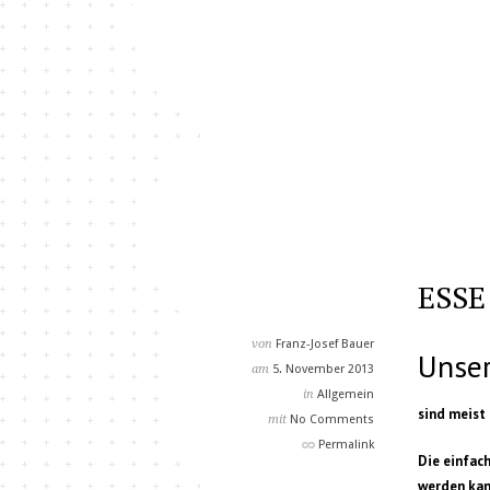
ESSE
von
Franz-Josef Bauer
Unse
am
5. November 2013
in
Allgemein
sind meist
mit
No Comments
Permalink
Die einfach
werden kann