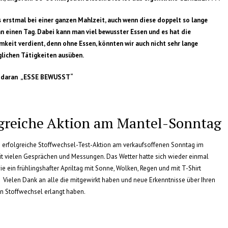
 erstmal bei einer ganzen Mahlzeit, auch wenn diese doppelt so lange
n einen Tag. Dabei kann man viel bewusster Essen und es hat die
keit verdient, denn ohne Essen, könnten wir auch nicht sehr lange
glichen Tätigkeiten ausüben.
t daran „ESSE BEWUSST“
lgreiche Aktion am Mantel-Sonntag
 erfolgreiche Stoffwechsel-Test-Aktion am verkaufsoffenen Sonntag im
 mit vielen Gesprächen und Messungen. Das Wetter hatte sich wieder einmal
ie ein frühlingshafter Apriltag mit Sonne, Wolken, Regen und mit T-Shirt
 Vielen Dank an alle die mitgewirkt haben und neue Erkenntnisse über Ihren
n Stoffwechsel erlangt haben.