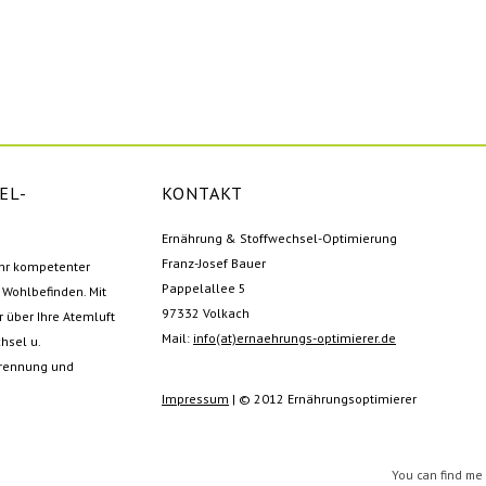
EL-
KONTAKT
Ernährung & Stoffwechsel-Optimierung
Franz-Josef Bauer
Ihr kompetenter
Pappelallee 5
Wohlbefinden. Mit
97332 Volkach
 über Ihre Atemluft
Mail:
info(at)ernaehrungs-optimierer.de
hsel u.
rbrennung und
Impressum
| © 2012 Ernährungsoptimierer
You can find m