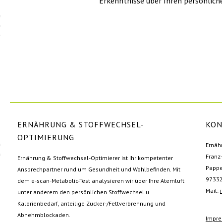
Erkenntnisse über Ihren persönlich
ERNÄHRUNG & STOFFWECHSEL-
KON
OPTIMIERUNG
Ernäh
Franz
Ernährung & Stoffwechsel-Optimierer ist Ihr kompetenter
Pappe
Ansprechpartner rund um Gesundheit und Wohlbefinden. Mit
97332
dem e-scan-Metabolic-Test analysieren wir über Ihre Atemluft
Mail:
unter anderem den persönlichen Stoffwechsel u.
Kalorienbedarf, anteilige Zucker-/Fettverbrennung und
Abnehmblockaden.
Impr